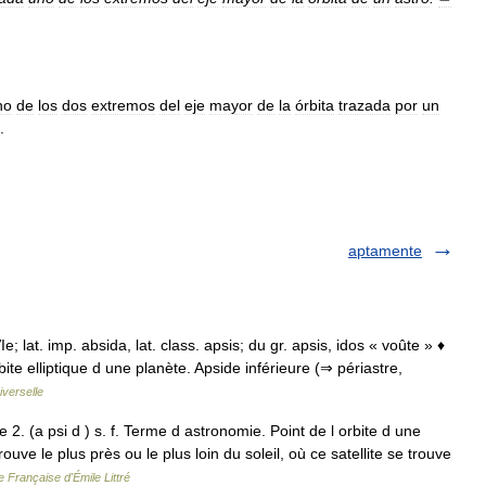
no
de
los
dos
extremos
del
eje
mayor
de
la
órbita
trazada
por
un
.
aptamente
e; lat. imp. absida, lat. class. apsis; du gr. apsis, idos « voûte » ♦
ite elliptique d une planète. Apside inférieure (⇒ périastre,
verselle
e 2. (a psi d ) s. f. Terme d astronomie. Point de l orbite d une
ouve le plus près ou le plus loin du soleil, où ce satellite se trouve
e Française d'Émile Littré