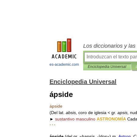
Los diccionarios y la
es-academic.com
Enciclopedia Universal
Enciclopedia Universal
ápside
ápside
(
Del
lat
.
absis
,
coro
de
iglesia
<
gr
.
apsis
,
nu
►
sustantivo
masculino
ASTRONOMÍA
Cad
* * *
ápside
(
del
gr
. «
hapsís
, -
îdos
»)
m
.
Astron
.
C