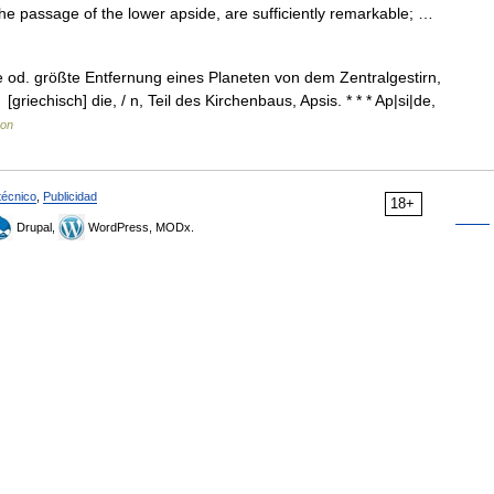
 the passage of the lower apside, are sufficiently remarkable; …
ste od. größte Entfernung eines Planeten von dem Zentralgestirn,
griechisch] die, / n, Teil des Kirchenbaus, Apsis. * * * Ap|si|de,
kon
técnico
,
Publicidad
18+
Drupal,
WordPress, MODx.