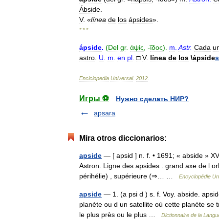
Ábside
.
V
. «
línea
de
los
ápsides
».
* * *
ápside
.
(
Del
gr
.
ἀψίς
, -
ῖδος
).
m
.
Astr
.
Cada
u
astro
.
U
.
m
.
en
pl
.
□
V
.
línea
de
los
\
ápside
s
Enciclopedia
Universal
.
2012
.
Игры ⚽
Нужно сделать НИР?
apsara
Mira otros diccionarios:
apside
— [ apsid ] n. f. • 1691; « abside » XVI
Astron. Ligne des apsides : grand axe de l orb
périhélie) , supérieure (⇒… …
Encyclopédie Uni
apside
— 1. (a psi d ) s. f. Voy. abside. apsid
planète ou d un satellite où cette planète se tr
le plus près ou le plus …
Dictionnaire de la Langu