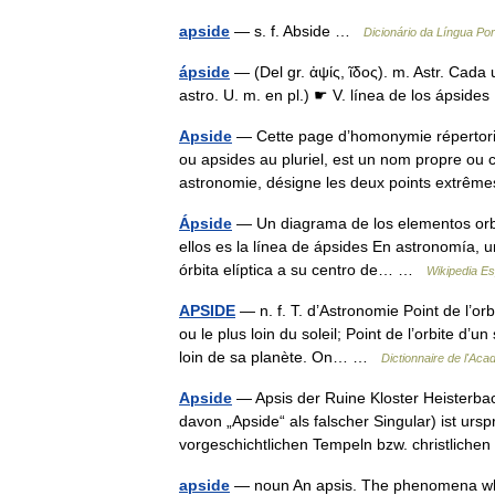
apside
— s. f. Abside …
Dicionário da Língua Po
ápside
— (Del gr. ἀψίς, ῖδος). m. Astr. Cada
astro. U. m. en pl.) ☛ V. línea de los ápsid
Apside
— Cette page d’homonymie répertorie 
ou apsides au pluriel, est un nom propre o
astronomie, désigne les deux points extr
Ápside
— Un diagrama de los elementos orbit
ellos es la línea de ápsides En astronomía, 
órbita elíptica a su centro de… …
Wikipedia E
APSIDE
— n. f. T. d’Astronomie Point de l’orb
ou le plus loin du soleil; Point de l’orbite d’un
loin de sa planète. On… …
Dictionnaire de l'Ac
Apside
— Apsis der Ruine Kloster Heisterba
davon „Apside“ als falscher Singular) ist urs
vorgeschichtlichen Tempeln bzw. christlich
apside
— noun An apsis. The phenomena whic