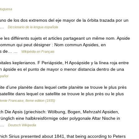
rtuguesa
 uno de los dos extremos del eje mayor de la órbita trazada por un
es …
Diccionario de la lengua española
les différents sujets et articles partageant un même nom. Apside
u commun qui peut désigner : Nom commun Apsides, en
êmes de… …
Wikipédia en Français
ales keplerianos. F Periápside, H Apoápside y la línea roja entre
un ápside es el punto de mayor o menor distancia dentro de una
spañol
ite d’une planète dans lequel cette planète se trouve le plus près
 satellite dans lequel ce satellite se trouve le plus près ou le plus
ademie Francaise, 8eme edition (1935)
ch Die Apsis (griechisch: Wölbung, Bogen, Mehrzahl Apsiden,
prünglich eine halbkreisförmige oder polygonale Altar Nische in
en …
Deutsch Wikipedia
h Sirius presented about 1841, that being according to Peters