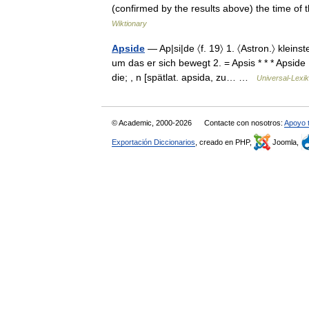
(confirmed by the results above) the time of
Wiktionary
Apside
— Ap|si|de 〈f. 19〉 1. 〈Astron.〉 klein
um das er sich bewegt 2. = Apsis * * * Apside [
die; , n [spätlat. apsida, zu… …
Universal-Lexi
© Academic, 2000-2026
Contacte con nosotros:
Apoyo 
Exportación Diccionarios
, creado en PHP,
Joomla,