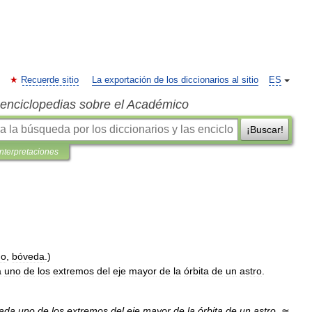
Recuerde sitio
La exportación de los diccionarios al sitio
ES
s enciclopedias sobre el Académico
¡Buscar!
interpretaciones
do
,
bóveda
.)
a
uno
de
los
extremos
del
eje
mayor
de
la
órbita
de
un
astro
.
ada
uno
de
los
extremos
del
eje
mayor
de
la
órbita
de
un
astro
.
≃